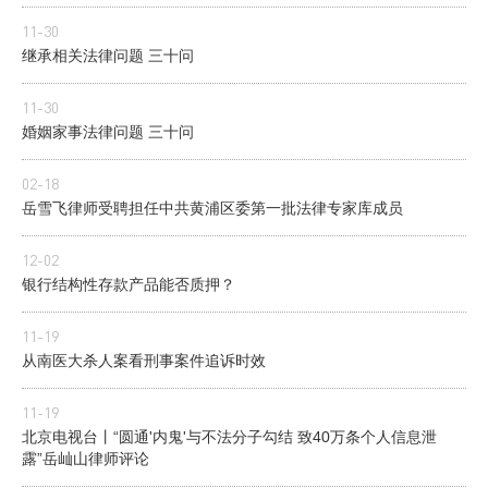
11-30
继承相关法律问题 三十问
11-30
婚姻家事法律问题 三十问
02-18
岳雪飞律师受聘担任中共黄浦区委第一批法律专家库成员
12-02
银行结构性存款产品能否质押？
11-19
从南医大杀人案看刑事案件追诉时效
11-19
北京电视台丨“圆通'内鬼'与不法分子勾结 致40万条个人信息泄
露”岳屾山律师评论