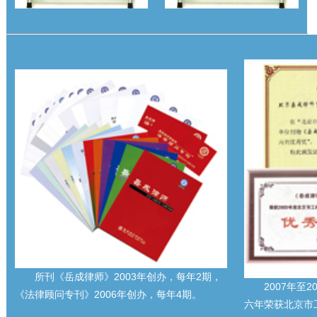
所刊《岳成律师》2003年创办，每年2期，
2007年至
《法律顾问专刊》2006年创办，每年4期。
六年荣获北京市