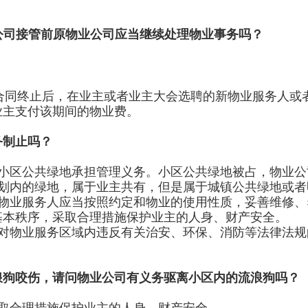
公司接管前原物业公司应当继续处理物业事务吗？
。
合同终止后，在业主或者业主大会选聘的新物业服务人或
业主支付该期间的物业费。
务制止吗？
小区公共绿地承担管理义务。小区公共绿地被占，物业公
划内的绿地，属于业主共有，但是属于城镇公共绿地或者
物业服务人应当按照约定和物业的使用性质，妥善维修、
基本秩序，采取合理措施保护业主的人身、财产安全。
对物业服务区域内违反有关治安、环保、消防等法律法规
。
浪狗咬伤
，请问物业公司有义务
驱离小区内的流浪狗
吗？