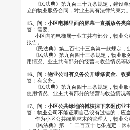
《民法典》第九百三十九条规定，建设单
立的物业服务合同，对业主具有法律约束力
15、问：小区电梯里面的屏幕一直播放各类
答：需要。
小区内的电梯属于业主共有部分，物业公
报告。
《民法典》第二百七十三条第一款规定，
《民法典》第九百四十三条规定，物业服
用情况、业主共有部分的经营与收益情况等
16、问：物业公司有义务公开维修资金、收
答：有义务。
《民法典》第九百四十三条规定，物业服
使用情况、业主共有部分的经营与收益情况
17、问：小区公共绿地的树枝掉下来砸伤业
答：物业公司不能证明自己没有过错的，应
作为小区公共绿地林木的管理人，物业公
《民法典》第一千二百五十七条规定，因