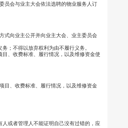
委员会与业主大会依法选聘的物业服务人订
方式向业主公开并向业主大会、业主委员会
义务；不得以放弃权利为由不履行义务。
项目、收费标准、履行情况，以及维修资金使
项目、收费标准、履行情况，以及维修资金
。
有人或者管理人不能证明自己没有过错的，应