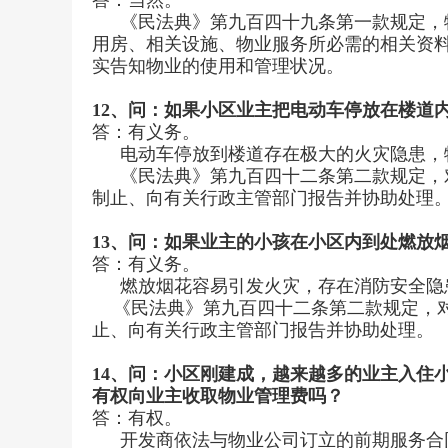
答：当然。
《民法典》第九百四十九条第一款规定，
用房、相关设施、物业服务所必需的相关资
实告知物业的使用和管理状况。
12、问：如果小区业主把电动车停放在楼道
答：有义务。
电动车停放到楼道存在极大的火灾隐患，
《民法典》第九百四十二条第二款规定，
制止、向有关行政主管部门报告并协助处理
13、问：如果业主的小孩在小区内到处燃放
答：有义务。
燃放烟花容易引发火灾，存在消防安全隐
《民法典》第九百四十二条第二款规定，
止、向有关行政主管部门报告并协助处理。
14、问：小区刚建成，越来越多的业主入住
有权向业主收取物业管理费吗？
答：有权。
开发商依法与物业公司订立的前期服务合