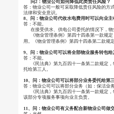
问
2：物业公司
如何
降低此类责任风险
？
答：物业公司一般可采取降低责任风险的方
法律和安全意识。
8、问：物业公司代收水电费用时可以向业主
答：不能。
在接受供水、供电公司委托的情况下，物
《物业管理条例》第四十四条第一款规定
用。《物业管理条例》第四十四条第二款规
9、问：物业公司可以将全部物业服务转包给
答：不能。
《民法典》第九百四十一条第二款规定，
托给第三人。
10、问：物业公司可以将部分业务委托给第
答：物业公司可以将部分业务（如：保洁业
《民法典》第九百四十一条第一款规定，
该部分专项服务事项向业主负责。
11、问：物业公司有义务配合新物业公司做