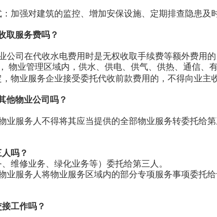
式：加强对建筑的监控、增加安保设施、定期排查隐患及
收取服务费吗？
业公司在代收水电费用时是无权收取手续费等额外费用的
，
物业管理区域内，供水、供电、供气、供热、通信、
定，物业服务企业接受委托代收前款费用的，不得向业主
其他物业公司吗？
物业服务人不得将其应当提供的全部物业服务转委托给第
三人吗？
务、维修业务、绿化业务等）委托给第三人。
物业服务人将物业服务区域内的部分专项服务事项委托给
交接工作吗？