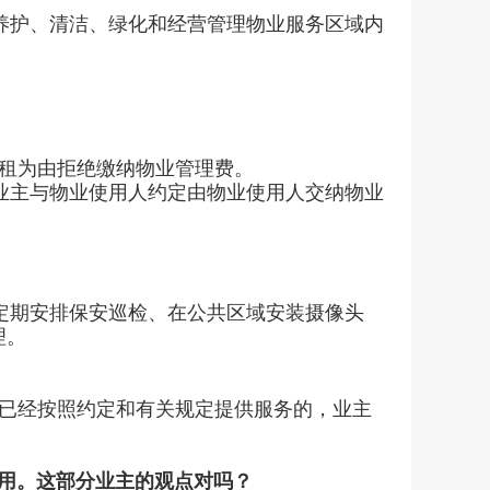
养护、清洁、绿化和经营管理物业服务区域内
租为由拒绝缴纳物业管理费。
业主与物业使用人约定由物业使用人交纳物业
。
定期安排保安巡检、在公共区域安装摄像头
理。
已经按照约定和有关规定提供服务的，业主
用。
这部分业主的观点对
吗？