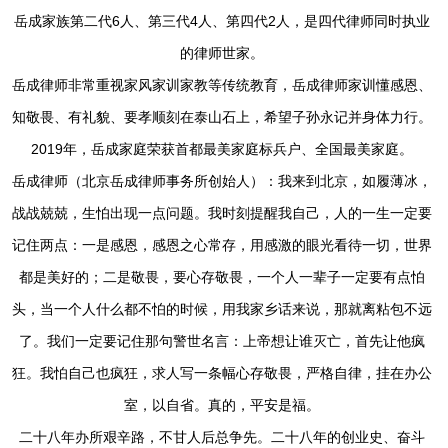
岳成家族第二代6人、第三代4人、第四代2人，是四代律师同时执业
的律师世家。
岳成律师非常重视家风家训家教等传统教育，岳成律师家训懂感恩、
知敬畏、有礼貌、要孝顺刻在泰山石上，希望子孙永记并身体力行。
2019年，岳成家庭荣获首都最美家庭标兵户、全国最美家庭。
岳成律师（北京岳成律师事务所创始人）：我来到北京，如履薄冰，
战战兢兢，生怕出现一点问题。我时刻提醒我自己，人的一生一定要
记住两点：一是感恩，感恩之心常存，用感激的眼光看待一切，世界
都是美好的；二是敬畏，要心存敬畏，一个人一辈子一定要有点怕
头，当一个人什么都不怕的时候，用我家乡话来说，那就离粘包不远
了。我们一定要记住那句警世名言：上帝想让谁灭亡，首先让他疯
狂。我怕自己也疯狂，求人写一条幅心存敬畏，严格自律，挂在办公
室，以自省。真的，平安是福。
二十八年办所艰辛路，不甘人后总争先。二十八年的创业史、奋斗