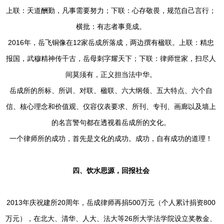
上联：天道酬勤，凡事需要努力；下联：心存敬畏，规范自己言行；
横批：有志者事竟成。
2016年，岳飞铜像在12家岳成所落成，两边撰有楹联。上联：精忠
报国，武穆精神传千古，岳母刺字耀天下；下联：律师世家，扫尽人
间莫须有，正义担当法中华。
岳成所的所标、所训、对联、楹联、六大纲领、五大特点、六个自
信、核心理念和价值观、仪容仪表要求、所刊、专刊、画廊以及墙上
的名言警句都在透视着岳成所的文化。
一个律师所的成功，首先是文化的成功。成功，自有成功的道理！
四、饮水思源，回报社会
2013年庆祝建所20周年，岳成律师再捐500万元（个人累计捐资800
万元），在北大、清华、人大、法大等26所大学法学院设立奖教金、